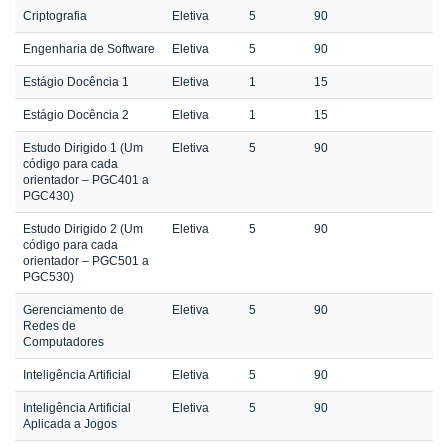
Criptografia
Eletiva
5
90
Engenharia de Software
Eletiva
5
90
Estágio Docência 1
Eletiva
1
15
Estágio Docência 2
Eletiva
1
15
Estudo Dirigido 1 (Um
Eletiva
5
90
código para cada
orientador – PGC401 a
PGC430)
Estudo Dirigido 2 (Um
Eletiva
5
90
código para cada
orientador – PGC501 a
PGC530)
Gerenciamento de
Eletiva
5
90
Redes de
Computadores
Inteligência Artificial
Eletiva
5
90
Inteligência Artificial
Eletiva
5
90
Aplicada a Jogos