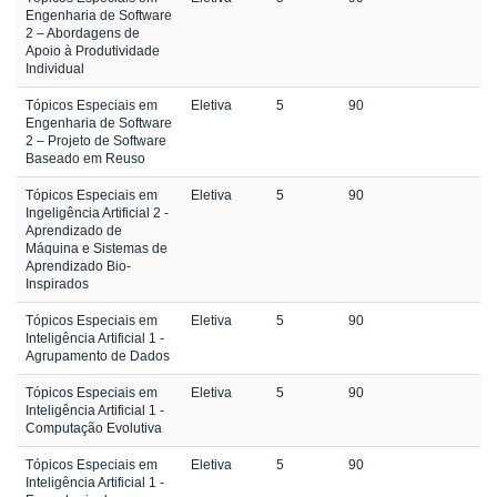
Engenharia de Software
2 – Abordagens de
Apoio à Produtividade
Individual
Tópicos Especiais em
Eletiva
5
90
Engenharia de Software
2 – Projeto de Software
Baseado em Reuso
Tópicos Especiais em
Eletiva
5
90
Ingeligência Artificial 2 -
Aprendizado de
Máquina e Sistemas de
Aprendizado Bio-
Inspirados
Tópicos Especiais em
Eletiva
5
90
Inteligência Artificial 1 -
Agrupamento de Dados
Tópicos Especiais em
Eletiva
5
90
Inteligência Artificial 1 -
Computação Evolutiva
Tópicos Especiais em
Eletiva
5
90
Inteligência Artificial 1 -