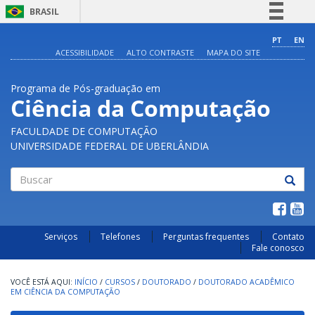
BRASIL
Simplifique!
PT
EN
ACESSIBILIDADE
ALTO CONTRASTE
MAPA DO SITE
Comunica BR
Participe
Programa de Pós-graduação em
Acesso à informação
Ciência da Computação
Legislação
FACULDADE DE COMPUTAÇÃO
Canais
UNIVERSIDADE FEDERAL DE UBERLÂNDIA
Buscar
Serviços
Telefones
Perguntas frequentes
Contato
Fale conosco
INÍCIO
/
CURSOS
/
DOUTORADO
/
DOUTORADO ACADÊMICO
EM CIÊNCIA DA COMPUTAÇÃO