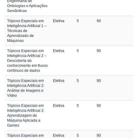
Engenharia de
Ontologias e Aplicações
Semânticas
Tópicos Especiais em
Eletiva
5
90
Inteligência Artificial 1 –
Técnicas de
Aprendizado de
Máquinas
Tópicos Especiais em
Eletiva
5
90
Inteligência Artificial 2 –
Descoberta do
conhecimento em fluxos
contínuos de dados
Tópicos Especiais em
Eletiva
5
90
Inteligência Artificial 2:
Análise de Imagens e
Vídeo
Tópicos Especiais em
Eletiva
5
90
Inteligência Artificial 2:
Aprendizagem de
Máquina Aplicada a
Games
Tópicos Especiais em
Eletiva
5
90