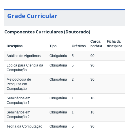
Grade Curricular
Componentes Curriculares (Doutorado)
Carga
Ficha da
Disciplina
Tipo
Créditos
horária
disciplina
Análise de Algoritmos
Obrigatória
5
90
Lógica para Ciência da
Obrigatória
5
90
Computação
Metodologia de
Obrigatória
2
30
Pesquisa em
Computação
Seminários em
Obrigatória
1
18
Computação 1
Seminários em
Obrigatória
1
18
Computação 2
Teoria da Computação
Obrigatória
5
90