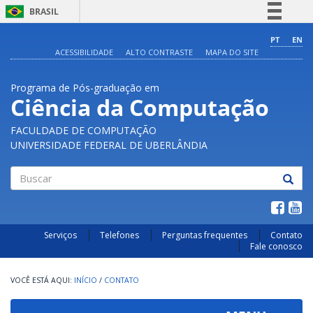
BRASIL
Simplifique!
PT
EN
ACESSIBILIDADE
ALTO CONTRASTE
MAPA DO SITE
Comunica BR
Participe
Programa de Pós-graduação em
Acesso à informação
Ciência da Computação
Legislação
FACULDADE DE COMPUTAÇÃO
Canais
UNIVERSIDADE FEDERAL DE UBERLÂNDIA
Buscar
Serviços
Telefones
Perguntas frequentes
Contato
Fale conosco
INÍCIO
/
CONTATO