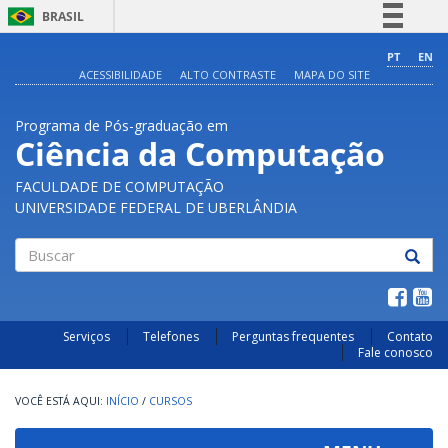
BRASIL
Simplifique!
PT
EN
ACESSIBILIDADE
ALTO CONTRASTE
MAPA DO SITE
Comunica BR
Participe
Programa de Pós-graduação em
Acesso à informação
Ciência da Computação
Legislação
FACULDADE DE COMPUTAÇÃO
Canais
UNIVERSIDADE FEDERAL DE UBERLÂNDIA
Buscar
Serviços
Telefones
Perguntas frequentes
Contato
Fale conosco
INÍCIO
/
CURSOS