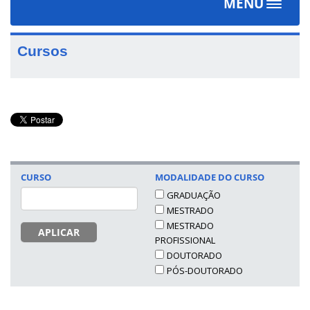
MENU
Toggle
navigat
Cursos
CURSO
MODALIDADE DO CURSO
GRADUAÇÃO
MESTRADO
MESTRADO
APLICAR
PROFISSIONAL
DOUTORADO
PÓS-DOUTORADO