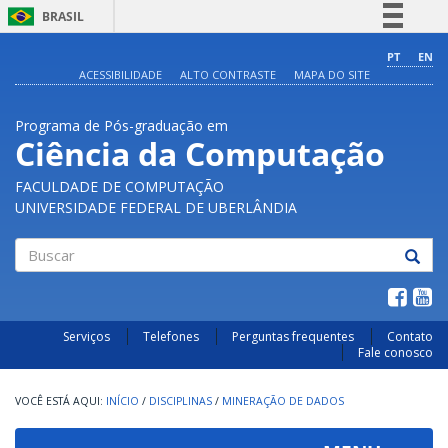
BRASIL
Simplifique!
PT
EN
ACESSIBILIDADE
ALTO CONTRASTE
MAPA DO SITE
Comunica BR
Participe
Programa de Pós-graduação em
Acesso à informação
Ciência da Computação
Legislação
FACULDADE DE COMPUTAÇÃO
Canais
UNIVERSIDADE FEDERAL DE UBERLÂNDIA
Buscar
Serviços
Telefones
Perguntas frequentes
Contato
Fale conosco
INÍCIO
/
DISCIPLINAS
/
MINERAÇÃO DE DADOS