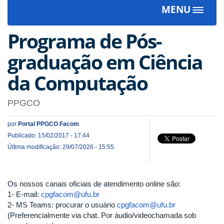
MENU
Toggle
navigat
Programa de Pós-
graduação em Ciência
da Computação
PPGCO
por
Portal PPGCO Facom
Publicado: 15/02/2017 - 17:44
Última modificação: 29/07/2026 - 15:55
Os nossos canais oficiais de atendimento online são:
1- E-mail:
cpgfacom@ufu.br
2- MS Teams: procurar o usuário
cpgfacom@ufu.br
(Preferencialmente via chat. Por áudio/videochamada sob