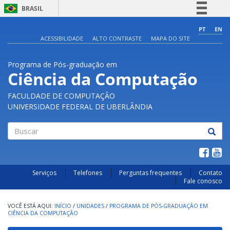
BRASIL
Simplifique!
PT
EN
ACESSIBILIDADE
ALTO CONTRASTE
MAPA DO SITE
Comunica BR
Participe
Programa de Pós-graduação em
Acesso à informação
Ciência da Computação
Legislação
FACULDADE DE COMPUTAÇÃO
Canais
UNIVERSIDADE FEDERAL DE UBERLÂNDIA
Buscar
Serviços
Telefones
Perguntas frequentes
Contato
Fale conosco
INÍCIO
/
UNIDADES
/
PROGRAMA DE PÓS-GRADUAÇÃO EM
CIÊNCIA DA COMPUTAÇÃO