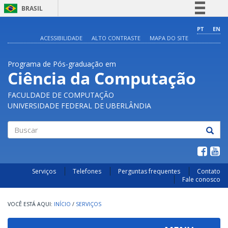
BRASIL
Simplifique!
PT
EN
ACESSIBILIDADE
ALTO CONTRASTE
MAPA DO SITE
Comunica BR
Participe
Programa de Pós-graduação em
Acesso à informação
Ciência da Computação
Legislação
FACULDADE DE COMPUTAÇÃO
Canais
UNIVERSIDADE FEDERAL DE UBERLÂNDIA
Buscar
Serviços
Telefones
Perguntas frequentes
Contato
Fale conosco
INÍCIO
/
SERVIÇOS