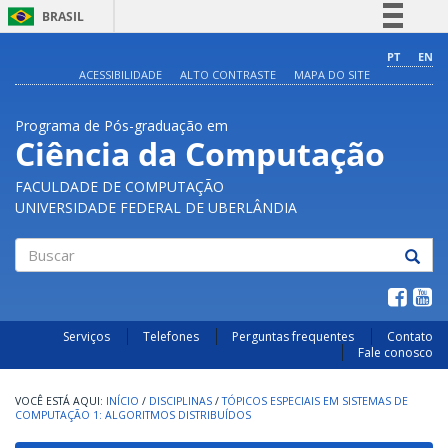
BRASIL
Simplifique!
PT
EN
ACESSIBILIDADE
ALTO CONTRASTE
MAPA DO SITE
Comunica BR
Participe
Programa de Pós-graduação em
Acesso à informação
Ciência da Computação
Legislação
FACULDADE DE COMPUTAÇÃO
Canais
UNIVERSIDADE FEDERAL DE UBERLÂNDIA
Buscar
Serviços
Telefones
Perguntas frequentes
Contato
Fale conosco
INÍCIO
/
DISCIPLINAS
/
TÓPICOS ESPECIAIS EM SISTEMAS DE
COMPUTAÇÃO 1: ALGORITMOS DISTRIBUÍDOS