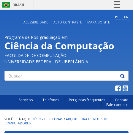
BRASIL
Simplifique!
PT
EN
ACESSIBILIDADE
ALTO CONTRASTE
MAPA DO SITE
Comunica BR
Participe
Programa de Pós-graduação em
Acesso à informação
Ciência da Computação
Legislação
FACULDADE DE COMPUTAÇÃO
Canais
UNIVERSIDADE FEDERAL DE UBERLÂNDIA
Buscar
Serviços
Telefones
Perguntas frequentes
Contato
Fale conosco
INÍCIO
/
DISCIPLINAS
/
ARQUITETURA DE REDES DE
COMPUTADORES