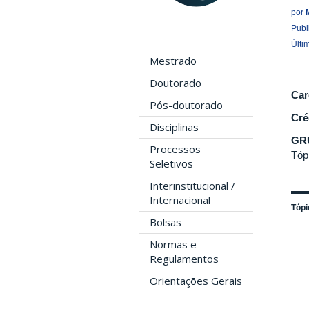
por
Publ
Últi
Mestrado
Doutorado
Car
Pós-doutorado
Cré
Disciplinas
GR
Processos
Tóp
Seletivos
Interinstitucional /
Internacional
Tópi
Bolsas
Normas e
Regulamentos
Orientações Gerais