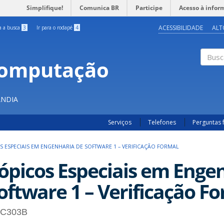
Simplifique!
Comunica BR
Participe
Acesso à infor
ACESSIBILIDADE
ALT
ra a busca
3
Ir para o rodapé
4
Computação
Buscar
ÂNDIA
Serviços
Telefones
Perguntas 
S ESPECIAIS EM ENGENHARIA DE SOFTWARE 1 – VERIFICAÇÃO FORMAL
ópicos Especiais em Enge
oftware 1 – Verificação F
C303B