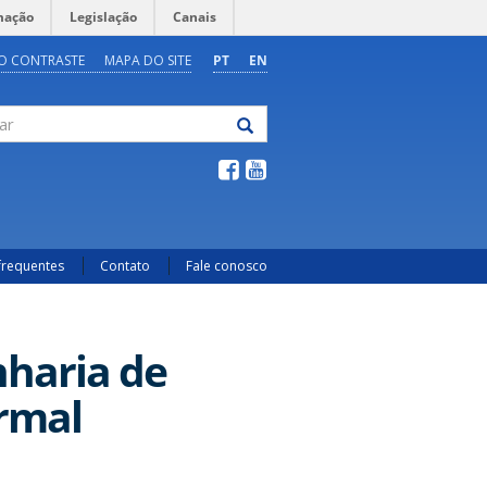
mação
Legislação
Canais
O CONTRASTE
MAPA DO SITE
PT
EN
frequentes
Contato
Fale conosco
nharia de
ormal