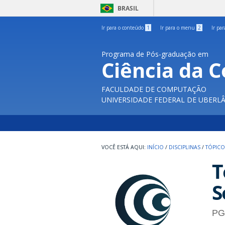
BRASIL
Ir para o conteúdo
1
Ir para o menu
2
Ir pa
Programa de Pós-graduação em
Ciência da 
FACULDADE DE COMPUTAÇÃO
UNIVERSIDADE FEDERAL DE UBERL
INÍCIO
/
DISCIPLINAS
/
TÓPICO
T
S
PG