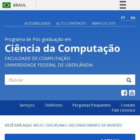
BRASIL
Simplifique!
PT
EN
ACESSIBILIDADE
ALTO CONTRASTE
MAPA DO SITE
Comunica BR
Participe
Programa de Pós-graduação em
Acesso à informação
Ciência da Computação
Legislação
FACULDADE DE COMPUTAÇÃO
Canais
UNIVERSIDADE FEDERAL DE UBERLÂNDIA
Buscar
Serviços
Telefones
Perguntas frequentes
Contato
Fale conosco
INÍCIO
/
DISCIPLINAS
/
RECONHECIMENTO DE PADRÕES