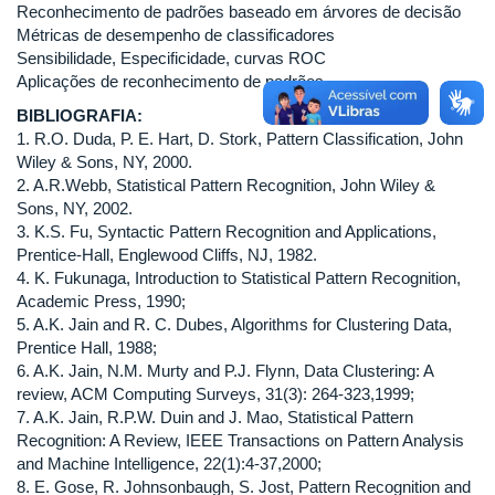
Reconhecimento de padrões baseado em árvores de decisão
Métricas de desempenho de classificadores
Sensibilidade, Especificidade, curvas ROC
Aplicações de reconhecimento de padrões
BIBLIOGRAFIA:
1. R.O. Duda, P. E. Hart, D. Stork, Pattern Classification, John
Wiley & Sons, NY, 2000.
2. A.R.Webb, Statistical Pattern Recognition, John Wiley &
Sons, NY, 2002.
3. K.S. Fu, Syntactic Pattern Recognition and Applications,
Prentice-Hall, Englewood Cliffs, NJ, 1982.
4. K. Fukunaga, Introduction to Statistical Pattern Recognition,
Academic Press, 1990;
5. A.K. Jain and R. C. Dubes, Algorithms for Clustering Data,
Prentice Hall, 1988;
6. A.K. Jain, N.M. Murty and P.J. Flynn, Data Clustering: A
review, ACM Computing Surveys, 31(3): 264-323,1999;
7. A.K. Jain, R.P.W. Duin and J. Mao, Statistical Pattern
Recognition: A Review, IEEE Transactions on Pattern Analysis
and Machine Intelligence, 22(1):4-37,2000;
8. E. Gose, R. Johnsonbaugh, S. Jost, Pattern Recognition and