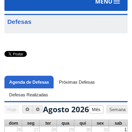
MENU
Toggle
navigat
Defesas
Agenda de Defesas
(aba ativa)
Próximas Defesas
Defesas Realizadas
Agosto 2026
Hoje
Mês
Semana
dom
seg
ter
qua
qui
sex
sab
26
27
28
29
30
31
1