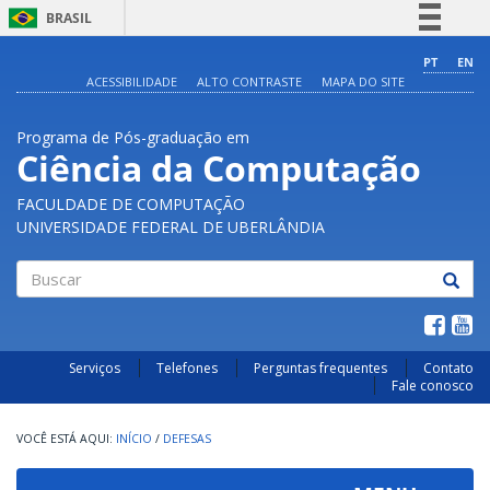
BRASIL
Simplifique!
PT
EN
ACESSIBILIDADE
ALTO CONTRASTE
MAPA DO SITE
Comunica BR
Participe
Programa de Pós-graduação em
Acesso à informação
Ciência da Computação
Legislação
FACULDADE DE COMPUTAÇÃO
Canais
UNIVERSIDADE FEDERAL DE UBERLÂNDIA
Buscar
Serviços
Telefones
Perguntas frequentes
Contato
Fale conosco
INÍCIO
/
DEFESAS