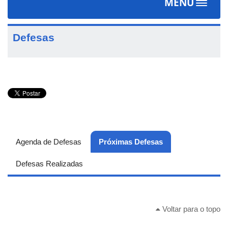
MENU
Toggle
navigat
Defesas
Agenda de Defesas
Próximas Defesas
(aba ativa)
Defesas Realizadas
Voltar para o topo