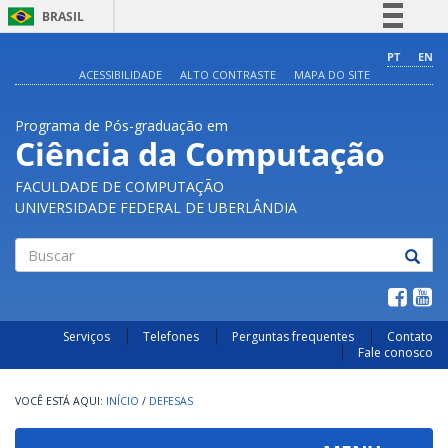
BRASIL
Simplifique!
PT
EN
ACESSIBILIDADE
ALTO CONTRASTE
MAPA DO SITE
Comunica BR
Participe
Programa de Pós-graduação em
Acesso à informação
Ciência da Computação
Legislação
FACULDADE DE COMPUTAÇÃO
Canais
UNIVERSIDADE FEDERAL DE UBERLÂNDIA
Buscar
Serviços
Telefones
Perguntas frequentes
Contato
Fale conosco
INÍCIO
/
DEFESAS