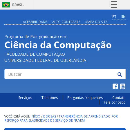
BRASIL
Simplifique!
PT
EN
ACESSIBILIDADE
ALTO CONTRASTE
MAPA DO SITE
Comunica BR
Participe
Programa de Pós-graduação em
Acesso à informação
Ciência da Computação
Legislação
FACULDADE DE COMPUTAÇÃO
Canais
UNIVERSIDADE FEDERAL DE UBERLÂNDIA
Buscar
Serviços
Telefones
Perguntas frequentes
Contato
Fale conosco
INÍCIO
/
DEFESAS
/
TRANSFERÊNCIA DE APRENDIZADO POR
REFORÇO PARA ELASTICIDADE DE SERVIÇO DE NUVEM