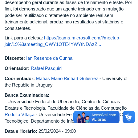
desempenho geral durante as fases de treinamento e teste. Por
fim, foi demonstrado que um agente treinado em simulação
pode ser reutilizado diretamente no ambiente real sem
treinamento adicional, produzindo resultados satisfatórios e
consistentes.
Link para a defesa:
https://teams.microsoft.com/l/meetup-
join/19%3ameeting_OWY1OTE4YWYtNDAzZ...
Discente:
Ian Resende da Cunha
Orientador:
Rafael Pasquini
Coorientador:
Matías Mario Richart Gutiérrez
- University of
the Republic in Uruguay
Banca Examinadora:
- Universidade Federal de Uberlândia, Centro de Ciências
Exatas e Tecnologia, Faculdade de Ciências da Computação
Rodolfo Villaça
- Universidade Federal do Espírito Santo, Centro
Tecnológico, Departamento de Informática
Data e Horário:
29/02/2024 - 09:00