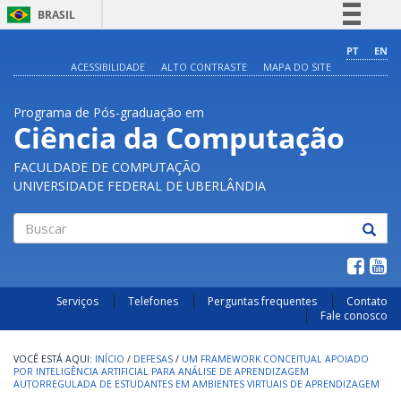
BRASIL
Simplifique!
PT
EN
ACESSIBILIDADE
ALTO CONTRASTE
MAPA DO SITE
Comunica BR
Participe
Programa de Pós-graduação em
Acesso à informação
Ciência da Computação
Legislação
FACULDADE DE COMPUTAÇÃO
Canais
UNIVERSIDADE FEDERAL DE UBERLÂNDIA
Buscar
Serviços
Telefones
Perguntas frequentes
Contato
Fale conosco
INÍCIO
/
DEFESAS
/
UM FRAMEWORK CONCEITUAL APOIADO
POR INTELIGÊNCIA ARTIFICIAL PARA ANÁLISE DE APRENDIZAGEM
AUTORREGULADA DE ESTUDANTES EM AMBIENTES VIRTUAIS DE APRENDIZAGEM