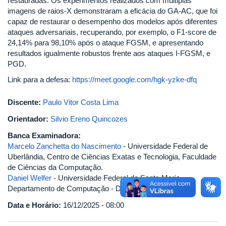
restauradas. Os experimentos realizados com múltiplas
imagens de raios-X demonstraram a eficácia do GA-AC, que foi
capaz de restaurar o desempenho dos modelos após diferentes
ataques adversariais, recuperando, por exemplo, o F1-score de
24,14% para 98,10% após o ataque FGSM, e apresentando
resultados igualmente robustos frente aos ataques I-FGSM, e
PGD.
Link para a defesa:
https://meet.google.com/hgk-yzke-dfq
Discente:
Paulo Vitor Costa Lima
Orientador:
Silvio Ereno Quincozes
Banca Examinadora:
Marcelo Zanchetta do Nascimento
- Universidade Federal de
Uberlândia, Centro de Ciências Exatas e Tecnologia, Faculdade
de Ciências da Computação.
Daniel Welfer
- Universidade Federal de Santa Maria,
Departamento de Computação - DCOM.
Data e Horário:
16/12/2025 - 08:00