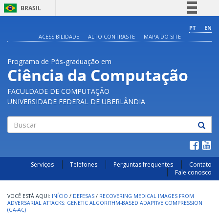
BRASIL
Simplifique!
PT
EN
ACESSIBILIDADE
ALTO CONTRASTE
MAPA DO SITE
Comunica BR
Participe
Programa de Pós-graduação em
Acesso à informação
Ciência da Computação
Legislação
FACULDADE DE COMPUTAÇÃO
Canais
UNIVERSIDADE FEDERAL DE UBERLÂNDIA
Buscar
Serviços
Telefones
Perguntas frequentes
Contato
Fale conosco
INÍCIO
/
DEFESAS
/
RECOVERING MEDICAL IMAGES FROM
ADVERSARIAL ATTACKS: GENETIC ALGORITHM-BASED ADAPTIVE COMPRESSION
(GA-AC)