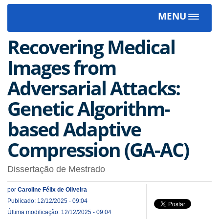
MENU
Toggle
navigat
Recovering Medical
Images from
Adversarial Attacks:
Genetic Algorithm-
based Adaptive
Compression (GA-AC)
Dissertação de Mestrado
por
Caroline Félix de Oliveira
Publicado: 12/12/2025 - 09:04
Última modificação: 12/12/2025 - 09:04