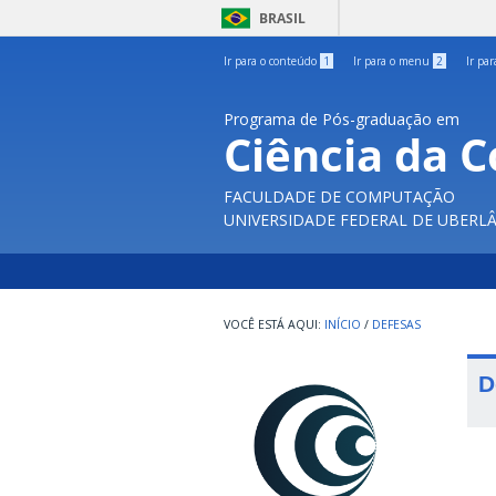
BRASIL
Ir para o conteúdo
1
Ir para o menu
2
Ir pa
Programa de Pós-graduação em
Ciência da 
FACULDADE DE COMPUTAÇÃO
UNIVERSIDADE FEDERAL DE UBERL
INÍCIO
/
DEFESAS
D