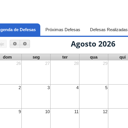
genda de Defesas
(aba ativa)
Próximas Defesas
Defesas Realizadas
Agosto 2026
je
dom
seg
ter
qua
qui
26
27
28
29
2
3
4
5
9
10
11
12