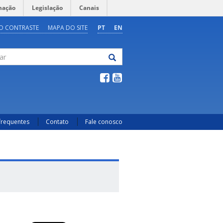
mação
Legislação
Canais
O CONTRASTE
MAPA DO SITE
PT
EN
frequentes
Contato
Fale conosco