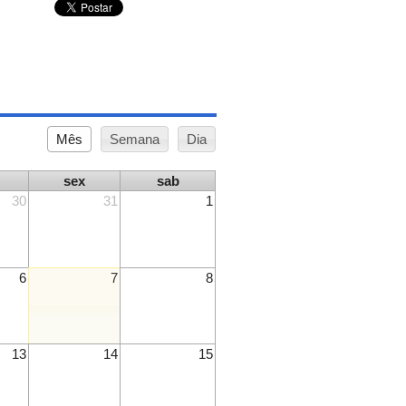
Mês
Semana
Dia
sex
sab
30
31
1
6
7
8
13
14
15