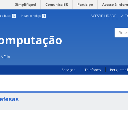
Simplifique!
Comunica BR
Participe
Acesso à infor
ACESSIBILIDADE
ALT
ra a busca
3
Ir para o rodapé
4
Computação
Buscar
ÂNDIA
Serviços
Telefones
Perguntas 
efesas