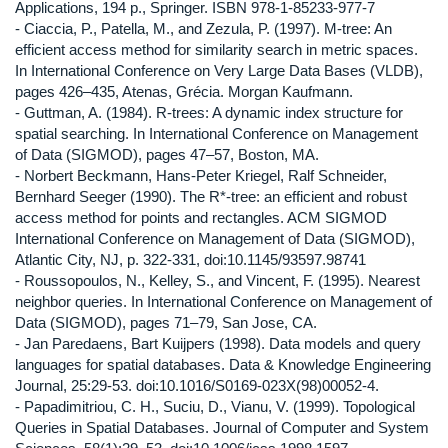
Applications, 194 p., Springer. ISBN 978-1-85233-977-7
- Ciaccia, P., Patella, M., and Zezula, P. (1997). M-tree: An
efficient access method for similarity search in metric spaces.
In International Conference on Very Large Data Bases (VLDB),
pages 426–435, Atenas, Grécia. Morgan Kaufmann.
- Guttman, A. (1984). R-trees: A dynamic index structure for
spatial searching. In International Conference on Management
of Data (SIGMOD), pages 47–57, Boston, MA.
- Norbert Beckmann, Hans-Peter Kriegel, Ralf Schneider,
Bernhard Seeger (1990). The R*-tree: an efficient and robust
access method for points and rectangles. ACM SIGMOD
International Conference on Management of Data (SIGMOD),
Atlantic City, NJ, p. 322-331, doi:10.1145/93597.98741
- Roussopoulos, N., Kelley, S., and Vincent, F. (1995). Nearest
neighbor queries. In International Conference on Management of
Data (SIGMOD), pages 71–79, San Jose, CA.
- Jan Paredaens, Bart Kuijpers (1998). Data models and query
languages for spatial databases. Data & Knowledge Engineering
Journal, 25:29-53. doi:10.1016/S0169-023X(98)00052-4.
- Papadimitriou, C. H., Suciu, D., Vianu, V. (1999). Topological
Queries in Spatial Databases. Journal of Computer and System