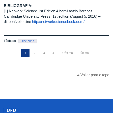
BIBLIOGRAFIA:
[1] Network Science 1st Edition Albert-Laszlo Barabasi
Cambridge University Press; 1st edition (August 5, 2016) –
disponível online
http://networksciencebook.com/
Tópicos:
Disciplina
1
2
3
4
próximo
último
Voltar para o topo
UFU