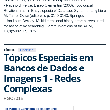
Sciences, 58(1):29–53. doi:10.1006/jcss.1998.1597.
- Paolino di Felice, Eliseo Clementini (2009). Topological
Relationships. In Encyclopedia of Database Systems, Ling Liu e
M. Tamer Özsu (editores), p. 3140-3143, Springer.
- Jon Louis Bentley. Multidimensional binary search trees used
for associative searching. Communications of the ACM,
18(9):509-517, 1975.
Tópicos:
Disciplina
Tópicos Especiais em
Bancos de Dados e
Imagens 1 - Redes
Complexas
PGC301B
por
Marcelo Zanchetta do Nascimento