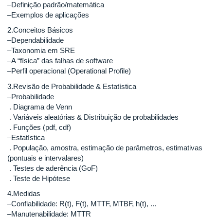
–Definição padrão/matemática
–Exemplos de aplicações
2.Conceitos Básicos
–Dependabilidade
–Taxonomia em SRE
–A “física” das falhas de software
–Perfil operacional (Operational Profile)
3.Revisão de Probabilidade & Estatística
–Probabilidade
. Diagrama de Venn
. Variáveis aleatórias & Distribuição de probabilidades
. Funções (pdf, cdf)
–Estatística
. População, amostra, estimação de parâmetros, estimativas
(pontuais e intervalares)
. Testes de aderência (GoF)
. Teste de Hipótese
4.Medidas
–Confiabilidade: R(t), F(t), MTTF, MTBF, h(t), ...
–Manutenabilidade: MTTR