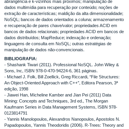
abrangência e k-vizinhos mais próximos; manipulação de
dados multimídia para recuperação por conteúdo; noções de
extração de características; maldição da alta dimensionalidade;
NoSQL; bancos de dados orientados a coluna; armazenamento
e recuperação de pares chave/valor; propriedades ACID em
bancos de dados relacionais; propriedades ACID em bancos de
dados distribuídos; MapReduce; indexação e ordenação;
linguagens de consulta em NoSQL; outras estratégias de
manipulação de dados não-convencionais.
BIBLIOGRAFIA:
- Shashank Tiwari (2011). Professional NoSQL. John Wiley &
Sons, Inc, ISBN 978-0-470-94224-6, 361 páginas.
- Michael J. Folk, Bill Zoellick, Greg Riccardi, “File Structures:
An Object-Oriented Approach with C++”, Editora Pearson, 3ª
edição, 1998
- Jiawei Han, Micheline Kamber and Jian Pei (2011) Data
Mining: Concepts and Techniques, 3rd ed., The Morgan
Kaufmann Series in Data Management Systems, ISBN 978-
0123814791
- Yannis Manolopoulos, Alexandros Nanopoulos, Apostolos N.
Papadopoulos, Yannis Theodoridis (2006). R-Trees: Theory and