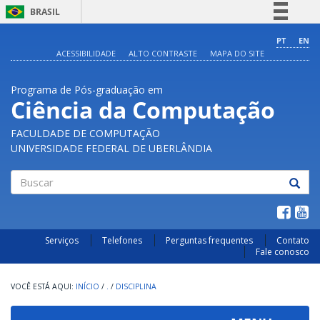
BRASIL
Simplifique!
PT
EN
ACESSIBILIDADE
ALTO CONTRASTE
MAPA DO SITE
Comunica BR
Participe
Programa de Pós-graduação em
Acesso à informação
Ciência da Computação
Legislação
FACULDADE DE COMPUTAÇÃO
Canais
UNIVERSIDADE FEDERAL DE UBERLÂNDIA
Buscar
Serviços
Telefones
Perguntas frequentes
Contato
Fale conosco
INÍCIO
/
.
/
DISCIPLINA