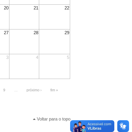
20
21
22
27
28
29
3
4
5
9
…
próximo ›
fim »
Voltar para o topo