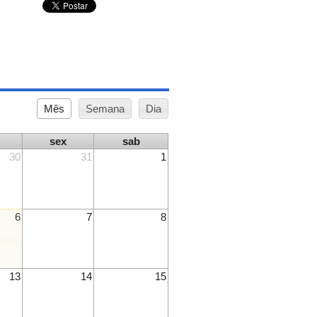
Mês
Semana
Dia
sex
sab
30
31
1
6
7
8
13
14
15