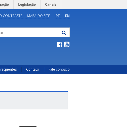
mação
Legislação
Canais
O CONTRASTE
MAPA DO SITE
PT
EN
frequentes
Contato
Fale conosco