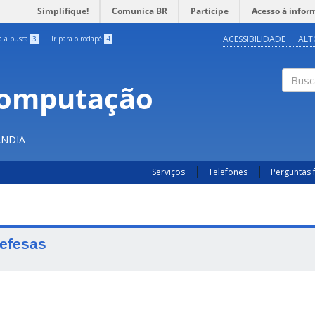
Simplifique!
Comunica BR
Participe
Acesso à infor
ACESSIBILIDADE
ALT
ra a busca
3
Ir para o rodapé
4
Computação
Buscar
ÂNDIA
Serviços
Telefones
Perguntas 
efesas