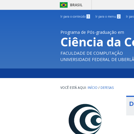
BRASIL
Ir para o conteúdo
1
Ir para o menu
2
Ir pa
Programa de Pós-graduação em
Ciência da 
FACULDADE DE COMPUTAÇÃO
UNIVERSIDADE FEDERAL DE UBERL
INÍCIO
/
DEFESAS
D