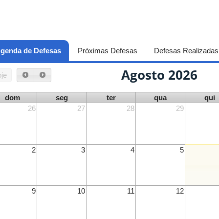
genda de Defesas
(aba ativa)
Próximas Defesas
Defesas Realizadas
Agosto 2026
je
dom
seg
ter
qua
qui
26
27
28
29
2
3
4
5
9
10
11
12