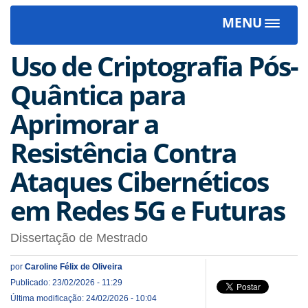
MENU
Toggle
navigat
Uso de Criptografia Pós-
Quântica para
Aprimorar a
Resistência Contra
Ataques Cibernéticos
em Redes 5G e Futuras
Dissertação de Mestrado
por
Caroline Félix de Oliveira
Publicado: 23/02/2026 - 11:29
Última modificação: 24/02/2026 - 10:04