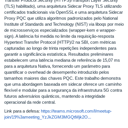
Transfer Protocol Security (HTTPS)/Transport Layer Security
(TLS) habilitado), uma arquitetura Sidecar Proxy TLS utilizando
certificados tradicionais via OpenSSL e uma arquitetura Sidecar
Proxy PQC que utiliza algoritmos padronizados pelo National
Institute of Standards and Technology (NIST) via liboqs por meio
de microsserviços especializados (wrapper-kem e wrapper-
sign). A latência foi medida no limite da requisição-resposta
Hypertext Transfer Protocol (HTTP)/2 na SBI, com métricas
capturadas ao longo de trinta repetições independentes para
garantir a significância estatística. Resultados preliminares
estabelecem uma latência mediana de referência de 15,07 ms
para a arquitetura Nativa, fornecendo um parâmetro para
quantificar o overhead de desempenho introduzido pelos
tamanhos maiores das chaves PQC. Este trabalho demonstra
que uma abordagem baseada em sidecar oferece um caminho
flexível e modular para a segurança da infraestrutura 5G contra
futuros adversários quânticos, mantendo a integridade
operacional da rede central.
Link para a defesa:
https://teams.microsoft.com/l/meetup-
join/19%3ameeting_YzJkZGM3MGQtMjk2O...