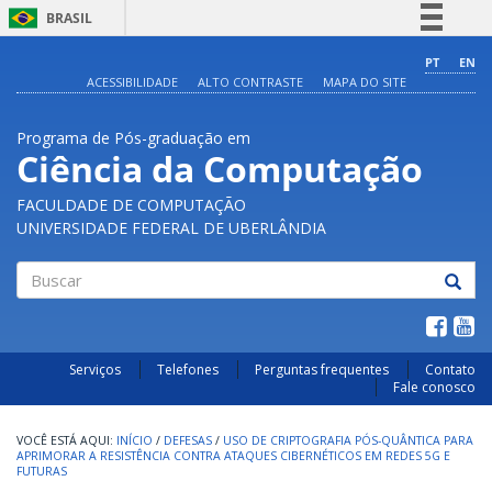
BRASIL
Simplifique!
PT
EN
ACESSIBILIDADE
ALTO CONTRASTE
MAPA DO SITE
Comunica BR
Participe
Programa de Pós-graduação em
Acesso à informação
Ciência da Computação
Legislação
FACULDADE DE COMPUTAÇÃO
Canais
UNIVERSIDADE FEDERAL DE UBERLÂNDIA
Buscar
Serviços
Telefones
Perguntas frequentes
Contato
Fale conosco
INÍCIO
/
DEFESAS
/
USO DE CRIPTOGRAFIA PÓS-QUÂNTICA PARA
APRIMORAR A RESISTÊNCIA CONTRA ATAQUES CIBERNÉTICOS EM REDES 5G E
FUTURAS