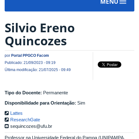
MENU
Toggle
navigat
Silvio Ereno
Quincozes
por
Portal PPGCO Facom
Publicado: 21/09/2023 - 09:19
Última modificação: 21/07/2025 - 09:49
Tipo do Docente:
Permanente
Disponibilidade para Orientação:
Sim
Lattes
ResearchGate
sequincozes@ufu.br
Professor na Universidade Federal do Pampa (UNIPAMPA,