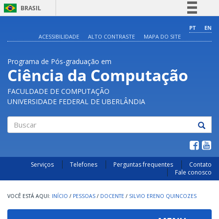
BRASIL
Simplifique!
PT
EN
ACESSIBILIDADE
ALTO CONTRASTE
MAPA DO SITE
Comunica BR
Participe
Programa de Pós-graduação em
Acesso à informação
Ciência da Computação
Legislação
FACULDADE DE COMPUTAÇÃO
Canais
UNIVERSIDADE FEDERAL DE UBERLÂNDIA
Buscar
Serviços
Telefones
Perguntas frequentes
Contato
Fale conosco
INÍCIO
/
PESSOAS
/
DOCENTE
/
SILVIO ERENO QUINCOZES