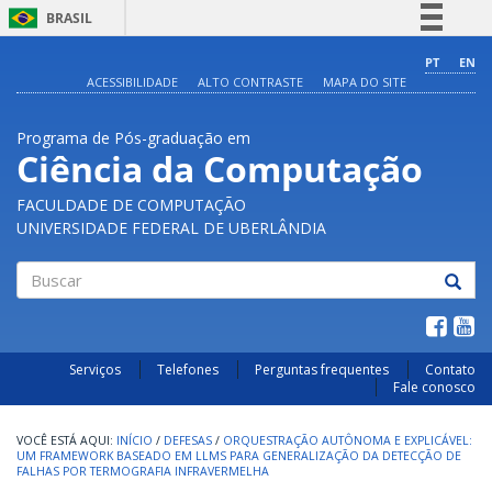
BRASIL
Simplifique!
PT
EN
ACESSIBILIDADE
ALTO CONTRASTE
MAPA DO SITE
Comunica BR
Participe
Programa de Pós-graduação em
Acesso à informação
Ciência da Computação
Legislação
FACULDADE DE COMPUTAÇÃO
Canais
UNIVERSIDADE FEDERAL DE UBERLÂNDIA
Buscar
Serviços
Telefones
Perguntas frequentes
Contato
Fale conosco
INÍCIO
/
DEFESAS
/
ORQUESTRAÇÃO AUTÔNOMA E EXPLICÁVEL:
UM FRAMEWORK BASEADO EM LLMS PARA GENERALIZAÇÃO DA DETECÇÃO DE
FALHAS POR TERMOGRAFIA INFRAVERMELHA