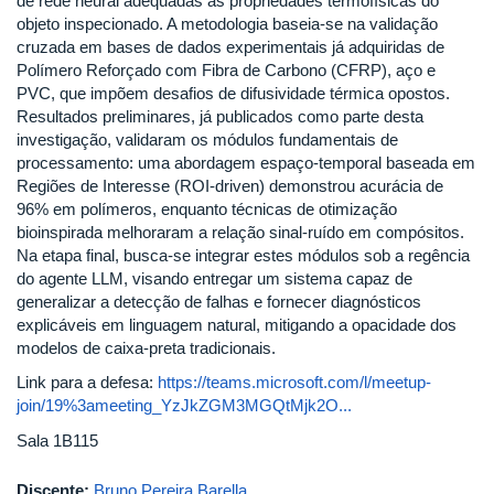
de rede neural adequadas às propriedades termofísicas do
objeto inspecionado. A metodologia baseia-se na validação
cruzada em bases de dados experimentais já adquiridas de
Polímero Reforçado com Fibra de Carbono (CFRP), aço e
PVC, que impõem desafios de difusividade térmica opostos.
Resultados preliminares, já publicados como parte desta
investigação, validaram os módulos fundamentais de
processamento: uma abordagem espaço-temporal baseada em
Regiões de Interesse (ROI-driven) demonstrou acurácia de
96% em polímeros, enquanto técnicas de otimização
bioinspirada melhoraram a relação sinal-ruído em compósitos.
Na etapa final, busca-se integrar estes módulos sob a regência
do agente LLM, visando entregar um sistema capaz de
generalizar a detecção de falhas e fornecer diagnósticos
explicáveis em linguagem natural, mitigando a opacidade dos
modelos de caixa-preta tradicionais.
Link para a defesa:
https://teams.microsoft.com/l/meetup-
join/19%3ameeting_YzJkZGM3MGQtMjk2O...
Sala 1B115
Discente:
Bruno Pereira Barella