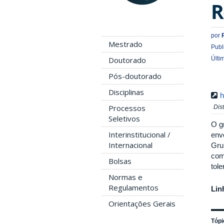
R
por
Mestrado
Publ
Últi
Doutorado
Pós-doutorado
Disciplinas
h
Processos
Dis
Seletivos
O g
Interinstitucional /
env
Internacional
Gru
com
Bolsas
tole
Normas e
Regulamentos
Lin
Orientações Gerais
Tópi