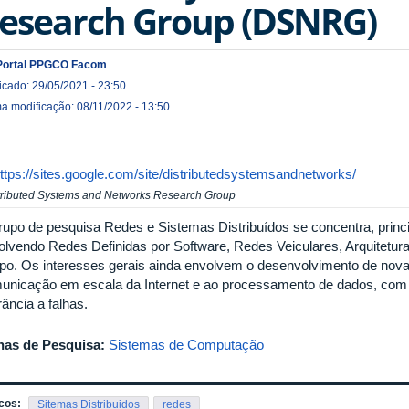
esearch Group (DSNRG)
Portal PPGCO Facom
icado: 29/05/2021 - 23:50
ma modificação: 08/11/2022 - 13:50
ttps://sites.google.com/site/distributedsystemsandnetworks/
tributed Systems and Networks Research Group
rupo de pesquisa Redes e Sistemas Distribuídos se concentra, prin
olvendo Redes Definidas por Software, Redes Veiculares, Arquitetu
po. Os interesses gerais ainda envolvem o desenvolvimento de novas
unicação em escala da Internet e ao processamento de dados, com 
rância a falhas.
has de Pesquisa:
Sistemas de Computação
cos:
Sitemas Distribuidos
redes