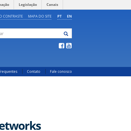
mação
Legislação
Canais
O CONTRASTE
MAPA DO SITE
PT
EN
frequentes
Contato
Fale conosco
Networks