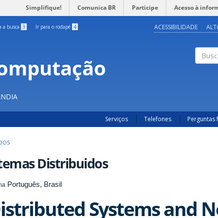
Simplifique!
Comunica BR
Participe
Acesso à infor
ACESSIBILIDADE
ALT
ra a busca
3
Ir para o rodapé
4
Computação
Buscar
ÂNDIA
Serviços
Telefones
Perguntas 
IDOS
temas Distribuidos
Português, Brasil
ma
istributed Systems and 