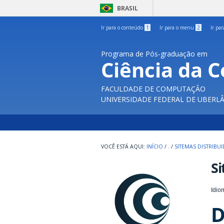
BRASIL
Ir para o conteúdo
1
Ir para o menu
2
Ir pa
Programa de Pós-graduação em
Ciência da 
FACULDADE DE COMPUTAÇÃO
UNIVERSIDADE FEDERAL DE UBERL
INÍCIO
/
.
/
SITEMAS DISTRIBU
Si
Idio
D