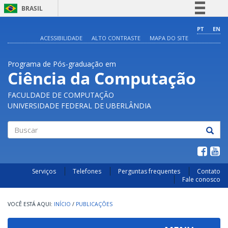
BRASIL
Simplifique!
PT
EN
ACESSIBILIDADE
ALTO CONTRASTE
MAPA DO SITE
Comunica BR
Participe
Programa de Pós-graduação em
Acesso à informação
Ciência da Computação
Legislação
FACULDADE DE COMPUTAÇÃO
Canais
UNIVERSIDADE FEDERAL DE UBERLÂNDIA
Buscar
Serviços
Telefones
Perguntas frequentes
Contato
Fale conosco
INÍCIO
/
PUBLICAÇÕES