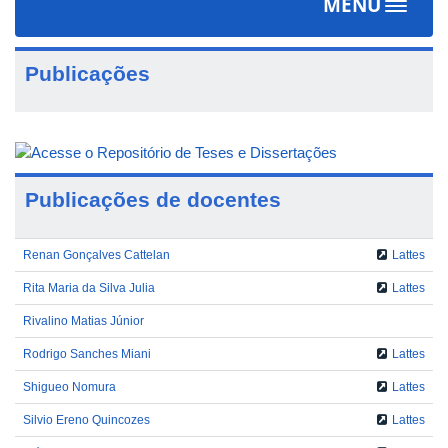
MENU
Toggle
navigat
Publicações
Publicações de docentes
Renan Gonçalves Cattelan
Lattes
Rita Maria da Silva Julia
Lattes
Rivalino Matias Júnior
Rodrigo Sanches Miani
Lattes
Shigueo Nomura
Lattes
Silvio Ereno Quincozes
Lattes