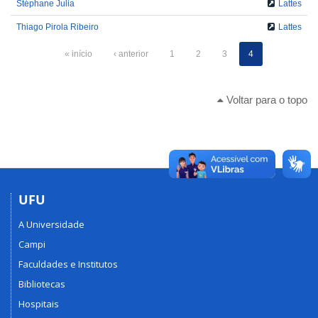
Stéphane Julia
Lattes
Thiago Pirola Ribeiro
Lattes
« início
‹ anterior
1
2
3
4
Voltar para o topo
UFU
A Universidade
Campi
Faculdades e Institutos
Bibliotecas
Hospitais