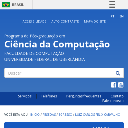
BRASIL
Simplifique!
PT
EN
ACESSIBILIDADE
ALTO CONTRASTE
MAPA DO SITE
Comunica BR
Participe
Programa de Pós-graduação em
Acesso à informação
Ciência da Computação
Legislação
FACULDADE DE COMPUTAÇÃO
Canais
UNIVERSIDADE FEDERAL DE UBERLÂNDIA
Buscar
Serviços
Telefones
Perguntas frequentes
Contato
Fale conosco
INÍCIO
/
PESSOAS
/
EGRESSO
/
LUIZ CARLOS FELIX CARVALHO