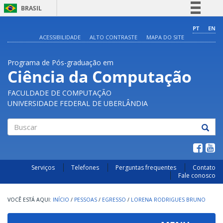
BRASIL
Simplifique!
PT
EN
ACESSIBILIDADE
ALTO CONTRASTE
MAPA DO SITE
Comunica BR
Participe
Programa de Pós-graduação em
Acesso à informação
Ciência da Computação
Legislação
FACULDADE DE COMPUTAÇÃO
Canais
UNIVERSIDADE FEDERAL DE UBERLÂNDIA
Buscar
Serviços
Telefones
Perguntas frequentes
Contato
Fale conosco
INÍCIO
/
PESSOAS
/
EGRESSO
/
LORENA RODRIGUES BRUNO