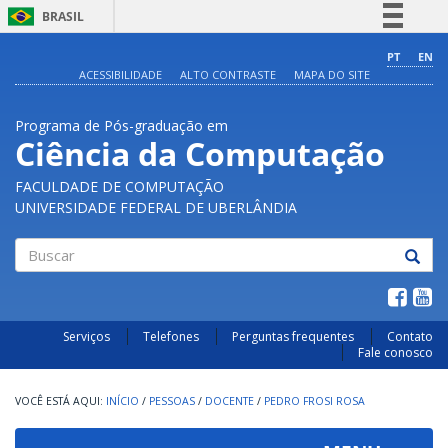
BRASIL
Simplifique!
PT
EN
ACESSIBILIDADE
ALTO CONTRASTE
MAPA DO SITE
Comunica BR
Participe
Programa de Pós-graduação em
Acesso à informação
Ciência da Computação
Legislação
FACULDADE DE COMPUTAÇÃO
Canais
UNIVERSIDADE FEDERAL DE UBERLÂNDIA
Buscar
Serviços
Telefones
Perguntas frequentes
Contato
Fale conosco
INÍCIO
/
PESSOAS
/
DOCENTE
/
PEDRO FROSI ROSA