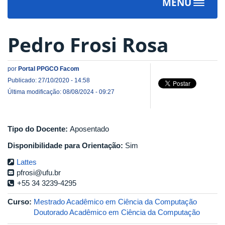
MENU
Toggle
navigat
Pedro Frosi Rosa
por
Portal PPGCO Facom
Publicado: 27/10/2020 - 14:58
Última modificação: 08/08/2024 - 09:27
Tipo do Docente:
Aposentado
Disponibilidade para Orientação:
Sim
Lattes
pfrosi@ufu.br
+55 34 3239-4295
Curso:
Mestrado Acadêmico em Ciência da Computação
Doutorado Acadêmico em Ciência da Computação