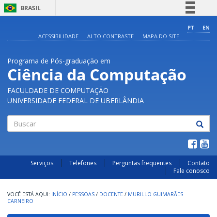
BRASIL
Simplifique!
PT
EN
ACESSIBILIDADE
ALTO CONTRASTE
MAPA DO SITE
Comunica BR
Participe
Programa de Pós-graduação em
Acesso à informação
Ciência da Computação
Legislação
FACULDADE DE COMPUTAÇÃO
Canais
UNIVERSIDADE FEDERAL DE UBERLÂNDIA
Buscar
Serviços
Telefones
Perguntas frequentes
Contato
Fale conosco
INÍCIO
/
PESSOAS
/
DOCENTE
/
MURILLO GUIMARÃES
CARNEIRO