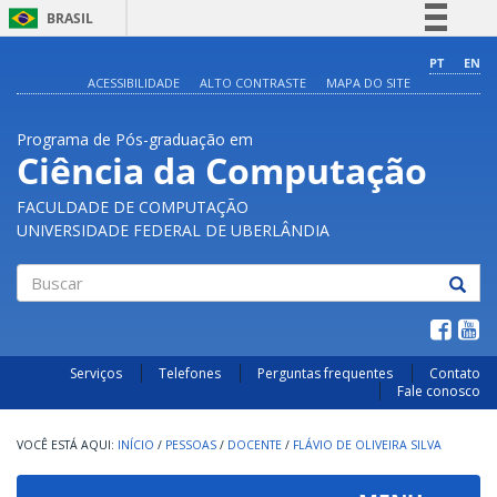
BRASIL
Simplifique!
PT
EN
ACESSIBILIDADE
ALTO CONTRASTE
MAPA DO SITE
Comunica BR
Participe
Programa de Pós-graduação em
Acesso à informação
Ciência da Computação
Legislação
FACULDADE DE COMPUTAÇÃO
Canais
UNIVERSIDADE FEDERAL DE UBERLÂNDIA
Buscar
Serviços
Telefones
Perguntas frequentes
Contato
Fale conosco
INÍCIO
/
PESSOAS
/
DOCENTE
/
FLÁVIO DE OLIVEIRA SILVA