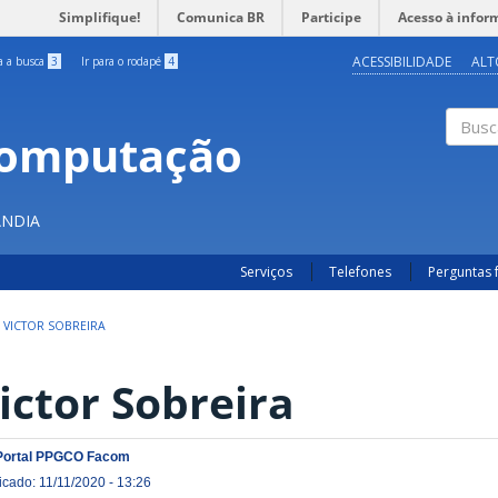
Simplifique!
Comunica BR
Participe
Acesso à infor
ACESSIBILIDADE
ALT
ra a busca
3
Ir para o rodapé
4
Computação
Buscar
ÂNDIA
Serviços
Telefones
Perguntas 
VICTOR SOBREIRA
ictor Sobreira
Portal PPGCO Facom
icado: 11/11/2020 - 13:26