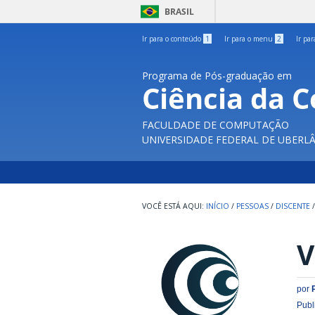
BRASIL
Ir para o conteúdo
1
Ir para o menu
2
Ir pa
Programa de Pós-graduação em
Ciência da 
FACULDADE DE COMPUTAÇÃO
UNIVERSIDADE FEDERAL DE UBERL
INÍCIO
/
PESSOAS
/
DISCENTE
/
V
por
Publ