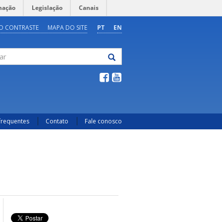
mação
Legislação
Canais
O CONTRASTE
MAPA DO SITE
PT
EN
frequentes
Contato
Fale conosco