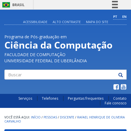
BRASIL
Simplifique!
PT
EN
ACESSIBILIDADE
ALTO CONTRASTE
MAPA DO SITE
Comunica BR
Participe
Programa de Pós-graduação em
Acesso à informação
Ciência da Computação
Legislação
FACULDADE DE COMPUTAÇÃO
Canais
UNIVERSIDADE FEDERAL DE UBERLÂNDIA
Buscar
Serviços
Telefones
Perguntas frequentes
Contato
Fale conosco
INÍCIO
/
PESSOAS
/
DISCENTE
/
RAFAEL HENRIQUE DE OLIVEIRA
CARVALHO