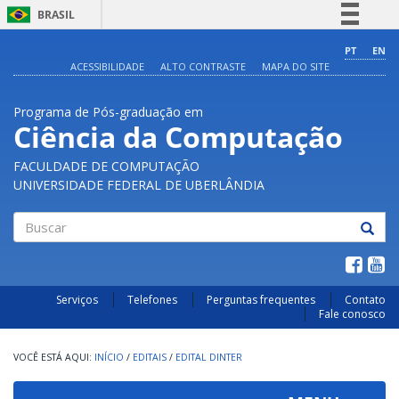
BRASIL
Simplifique!
PT
EN
ACESSIBILIDADE
ALTO CONTRASTE
MAPA DO SITE
Comunica BR
Participe
Programa de Pós-graduação em
Acesso à informação
Ciência da Computação
Legislação
FACULDADE DE COMPUTAÇÃO
Canais
UNIVERSIDADE FEDERAL DE UBERLÂNDIA
Buscar
Serviços
Telefones
Perguntas frequentes
Contato
Fale conosco
INÍCIO
/
EDITAIS
/
EDITAL DINTER