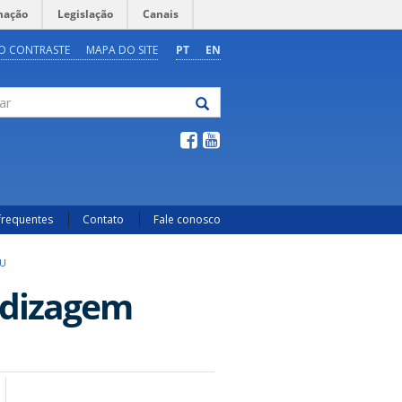
mação
Legislação
Canais
O CONTRASTE
MAPA DO SITE
PT
EN
frequentes
Contato
Fale conosco
FU
ndizagem