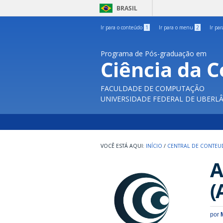
BRASIL
Ir para o conteúdo
1
Ir para o menu
2
Ir pa
Programa de Pós-graduação em
Ciência da 
FACULDADE DE COMPUTAÇÃO
UNIVERSIDADE FEDERAL DE UBERL
INÍCIO
/
CENTRAL DE CONTE
A
(
por