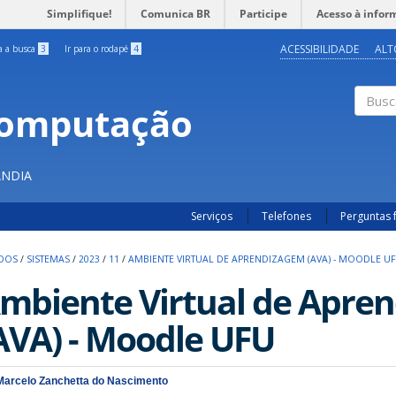
Simplifique!
Comunica BR
Participe
Acesso à infor
ACESSIBILIDADE
ALT
ra a busca
3
Ir para o rodapé
4
Computação
Buscar
ÂNDIA
Serviços
Telefones
Perguntas 
UDOS
/
SISTEMAS
/
2023
/
11
/
AMBIENTE VIRTUAL DE APRENDIZAGEM (AVA) - MOODLE U
mbiente Virtual de Apre
AVA) - Moodle UFU
Marcelo Zanchetta do Nascimento