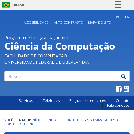
BRASIL
Simplifique!
PT
EN
ACESSIBILIDADE
ALTO CONTRASTE
MAPA DO SITE
Comunica BR
Participe
Programa de Pós-graduação em
Acesso à informação
Ciência da Computação
Legislação
FACULDADE DE COMPUTAÇÃO
Canais
UNIVERSIDADE FEDERAL DE UBERLÂNDIA
Buscar
Serviços
Telefones
Perguntas frequentes
Contato
Fale conosco
INÍCIO
/
CENTRAL DE CONTEUDOS
/
SISTEMAS
/
2018
/
04
/
PORTAL DO ALUNO