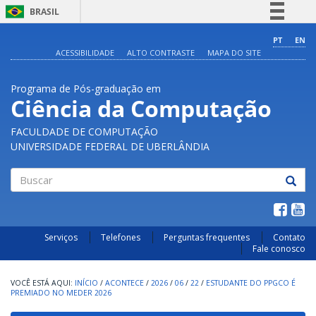
BRASIL
Simplifique!
PT
EN
ACESSIBILIDADE
ALTO CONTRASTE
MAPA DO SITE
Comunica BR
Participe
Programa de Pós-graduação em
Acesso à informação
Ciência da Computação
Legislação
FACULDADE DE COMPUTAÇÃO
Canais
UNIVERSIDADE FEDERAL DE UBERLÂNDIA
Buscar
Serviços
Telefones
Perguntas frequentes
Contato
Fale conosco
INÍCIO
/
ACONTECE
/
2026
/
06
/
22
/
ESTUDANTE DO PPGCO É
PREMIADO NO MEDER 2026