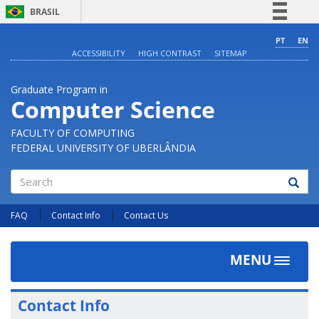
BRASIL
Simplifique!
PT
EN
ACCESSIBILITY
HIGH CONTRAST
SITEMAP
Comunica BR
Participe
Graduate Program in
Acesso à informação
Computer Science
Legislação
FACULTY OF COMPUTING
Canais
FEDERAL UNIVERSITY OF UBERLÂNDIA
Search
FAQ
Contact Info
Contact Us
MENU
Toggle
navigat
Contact Info